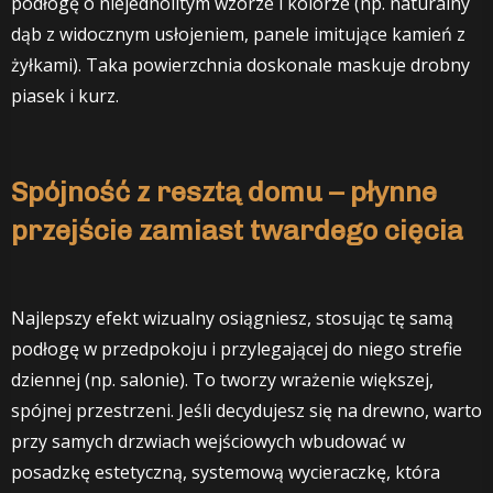
podłogę o niejednolitym wzorze i kolorze (np. naturalny
dąb z widocznym usłojeniem, panele imitujące kamień z
żyłkami). Taka powierzchnia doskonale maskuje drobny
piasek i kurz.
Spójność z resztą domu – płynne
przejście zamiast twardego cięcia
Najlepszy efekt wizualny osiągniesz, stosując tę samą
podłogę w przedpokoju i przylegającej do niego strefie
dziennej (np. salonie). To tworzy wrażenie większej,
spójnej przestrzeni. Jeśli decydujesz się na drewno, warto
przy samych drzwiach wejściowych wbudować w
posadzkę estetyczną, systemową wycieraczkę, która