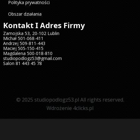
Polityka prywatności
Obszar działania
Kontakt I Adres Firmy
Zamojska 53, 20-102 Lublin
Michał
501-068-411
Andrzej
509-811-443
Maciej
505-150-415
Magdalena
500-018-810
studiopodlogz53@gmail.com
Salon
81 443 45 78
© 2025 studiopodlogz53.pl All rights reserved.
Wdrożenie 4clicks.pl