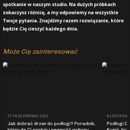
spotkanie w naszym studio. Na dużych próbkach
zobaczysz różnicę, a my odpowiemy na wszystkie
Twoje pytania. Znajdźmy razem rozwiązanie, które
będzie Cię cieszyć każdego dnia.
Może Cię zainteresować
27 PAŹDZIERNIKA 2025
8 LISTOPADA
Jak dobrać drzwi do podłogi? Poradnik,
Podłogi Dr
który da Ci spokój i pewność wyboru.
Kupić, by 