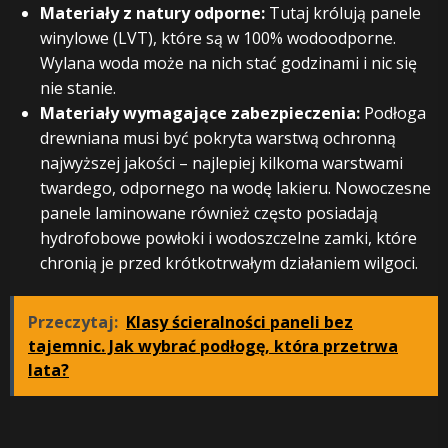
Materiały z natury odporne:
Tutaj królują panele
winylowe (LVT), które są w 100% wodoodporne.
Wylana woda może na nich stać godzinami i nic się
nie stanie.
Materiały wymagające zabezpieczenia:
Podłoga
drewniana musi być pokryta warstwą ochronną
najwyższej jakości – najlepiej kilkoma warstwami
twardego, odpornego na wodę lakieru. Nowoczesne
panele laminowane również często posiadają
hydrofobowe powłoki i wodoszczelne zamki, które
chronią je przed krótkotrwałym działaniem wilgoci.
Przeczytaj:
Klasy ścieralności paneli bez
tajemnic. Jak wybrać podłogę, która przetrwa
lata?