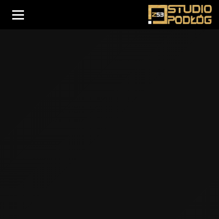
Menu
Oferta podłóg
Usługi
Drzwi
O nas
Schody
Realizacje
Blog