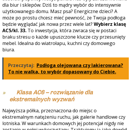
dla biur i sklepów. Dziś to mądry wybór do intensywnie
użytkowanego domu. Masz psa? Energiczne dzieci? A
może po prostu chcesz mieć pewność, że Twoja podłoga
będzie wyglądać jak nowa przez wiele lat?
Wybierz klasę
AC5/kl. 33.
To inwestycja, która zwraca się w postaci
braku stresu o każde upuszczone klucze czy przesunięty
mebel. Idealna do wiatrołapu, kuchni czy domowego
biura.
Przeczytaj:
Podłoga olejowana czy lakierowana?
To nie walka, to wybór dopasowany do Ciebie.
Klasa AC6 – rozwiązanie dla
ekstremalnych wyzwań
Najwyższa półka, przeznaczona do miejsc o
ekstremalnym natężeniu ruchu, jak galerie handlowe czy
lotniska. W warunkach domowych jej potencjał nigdy nie
zostanie w pełni wykorzystany. Traktujemy ją jako dowód