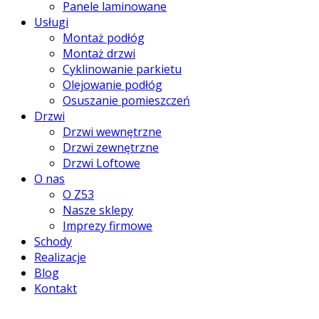
Panele laminowane
Usługi
Montaż podłóg
Montaż drzwi
Cyklinowanie parkietu
Olejowanie podłóg
Osuszanie pomieszczeń
Drzwi
Drzwi wewnętrzne
Drzwi zewnętrzne
Drzwi Loftowe
O nas
O Z53
Nasze sklepy
Imprezy firmowe
Schody
Realizacje
Blog
Kontakt