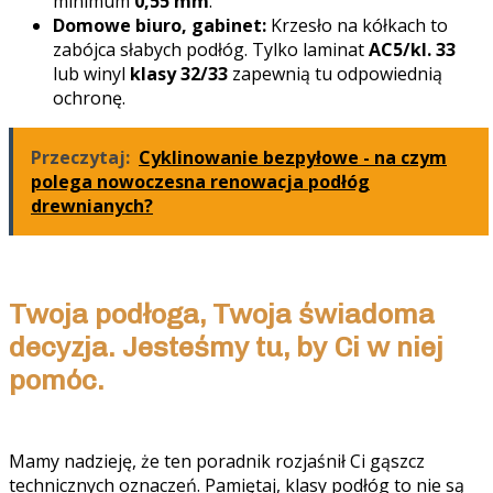
minimum
0,55 mm
.
Domowe biuro, gabinet:
Krzesło na kółkach to
zabójca słabych podłóg. Tylko laminat
AC5/kl. 33
lub winyl
klasy 32/33
zapewnią tu odpowiednią
ochronę.
Przeczytaj:
Cyklinowanie bezpyłowe - na czym
polega nowoczesna renowacja podłóg
drewnianych?
Twoja podłoga, Twoja świadoma
decyzja. Jesteśmy tu, by Ci w niej
pomóc.
Mamy nadzieję, że ten poradnik rozjaśnił Ci gąszcz
technicznych oznaczeń. Pamiętaj, klasy podłóg to nie są