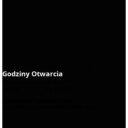
Godziny Otwarcia
Poniedziałek-Piątek:
od 9 do 17
Sobota:
od 9 do 13
Spotkanie poza godzinami pracy
po wcześniejszym kontakcie telefonicznym.