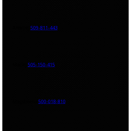
Andrzej
509-811-443
Maciej
505-150-415
Magdalena
500-018-810