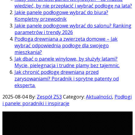
wiedzieć, by nie przepłacić i wybrać podłogę na lata?
Jakie panele podłogowe wybrać do biura?
Kompletny przewodnik
Jakie panele podłogowe wybrać do salonu? Ranking
parametrów i trendy 2026
Podłoga drewniana a zwierzęta domowe – Jak
wybrać odpowiednią podłogę dla swojego
mieszkania?
Jak dbać o panele winylowe, by służyły latami?
Mycie, pielęgnacja i trudne plamy bez tajemnic.
Jak chronić podłogę drewnianą przed
zarysowaniami? Poradnik i sprytne patenty od
eksperta.
2025-08-04
By:
Zespół Z53
Category:
Aktualności
,
Podłogi
i panele: poradniki i inspiracje