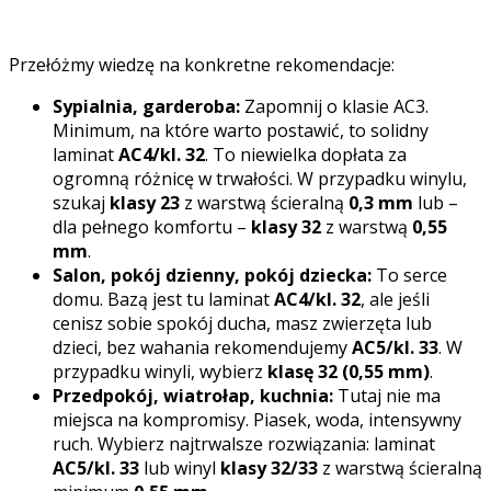
Przełóżmy wiedzę na konkretne rekomendacje:
Sypialnia, garderoba:
Zapomnij o klasie AC3.
Minimum, na które warto postawić, to solidny
laminat
AC4/kl. 32
. To niewielka dopłata za
ogromną różnicę w trwałości. W przypadku winylu,
szukaj
klasy 23
z warstwą ścieralną
0,3 mm
lub –
dla pełnego komfortu –
klasy 32
z warstwą
0,55
mm
.
Salon, pokój dzienny, pokój dziecka:
To serce
domu. Bazą jest tu laminat
AC4/kl. 32
, ale jeśli
cenisz sobie spokój ducha, masz zwierzęta lub
dzieci, bez wahania rekomendujemy
AC5/kl. 33
. W
przypadku winyli, wybierz
klasę 32 (0,55 mm)
.
Przedpokój, wiatrołap, kuchnia:
Tutaj nie ma
miejsca na kompromisy. Piasek, woda, intensywny
ruch. Wybierz najtrwalsze rozwiązania: laminat
AC5/kl. 33
lub winyl
klasy 32/33
z warstwą ścieralną