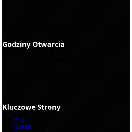
Godziny Otwarcia
Poniedziałek-Piątek:
od 9 do 17
Sobota:
od 9 do 13
Spotkanie poza godzinami pracy
po wcześniejszym kontakcie telefonicznym.
Kluczowe Strony
Blog
Kontakt