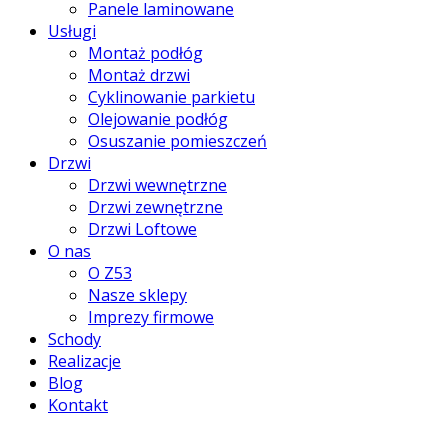
Panele laminowane
Usługi
Montaż podłóg
Montaż drzwi
Cyklinowanie parkietu
Olejowanie podłóg
Osuszanie pomieszczeń
Drzwi
Drzwi wewnętrzne
Drzwi zewnętrzne
Drzwi Loftowe
O nas
O Z53
Nasze sklepy
Imprezy firmowe
Schody
Realizacje
Blog
Kontakt