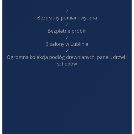
✓
Bezpłatny pomiar i wycena
✓
Bezpłatne próbki
✓
3 salony w Lublinie
✓
Ogromna kolekcja podłóg drewnianych, paneli, drzwi i
schodów