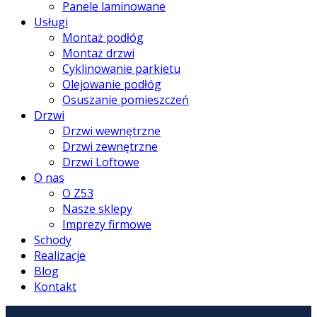
Panele laminowane
Usługi
Montaż podłóg
Montaż drzwi
Cyklinowanie parkietu
Olejowanie podłóg
Osuszanie pomieszczeń
Drzwi
Drzwi wewnętrzne
Drzwi zewnętrzne
Drzwi Loftowe
O nas
O Z53
Nasze sklepy
Imprezy firmowe
Schody
Realizacje
Blog
Kontakt