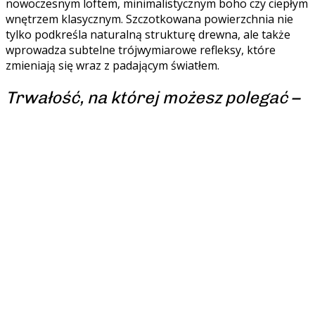
nowoczesnym loftem, minimalistycznym boho czy ciepłym
wnętrzem klasycznym. Szczotkowana powierzchnia nie
tylko podkreśla naturalną strukturę drewna, ale także
wprowadza subtelne trójwymiarowe refleksy, które
zmieniają się wraz z padającym światłem.
Trwałość, na której możesz polegać –
technologia i jakość w służbie
komfortu
Wybierając podłogi drewniane Lareco Dąb Piaskowy,
inwestujesz w rozwiązanie sprawdzone i bezpieczne.
Wyselekcjonowane drewno europejskiego dębu,
starannie obrabiane i kontrolowane na każdym etapie
produkcji, gwarantuje wyjątkową trwałość i odporność na
codzienne użytkowanie. Warstwowa konstrukcja z
dębową warstwą użytkową 4 mm zapewnia stabilność
nawet przy montażu na ogrzewaniu podłogowym – to
idealny wybór dla nowoczesnych, komfortowych domów.
Zastosowanie lakieru UV tworzy twardą, elastyczną