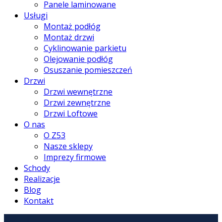
Panele laminowane
Usługi
Montaż podłóg
Montaż drzwi
Cyklinowanie parkietu
Olejowanie podłóg
Osuszanie pomieszczeń
Drzwi
Drzwi wewnętrzne
Drzwi zewnętrzne
Drzwi Loftowe
O nas
O Z53
Nasze sklepy
Imprezy firmowe
Schody
Realizacje
Blog
Kontakt