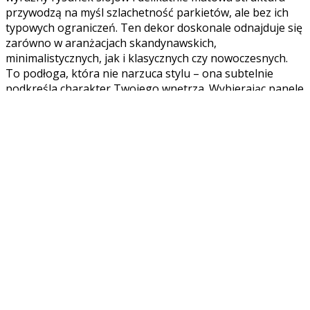
przywodzą na myśl szlachetność parkietów, ale bez ich
typowych ograniczeń. Ten dekor doskonale odnajduje się
zarówno w aranżacjach skandynawskich,
minimalistycznych, jak i klasycznych czy nowoczesnych.
To podłoga, która nie narzuca stylu – ona subtelnie
podkreśla charakter Twojego wnętrza. Wybierając panele
winylowe Coretec Meadow, inwestujesz w uniwersalną
elegancję, która każdego dnia wita Cię ciepłem i
spokojem.
Technologia i trwałość, które budują
pewność na lata
W Studio Podłóg Z53 wiemy, że podłoga powinna nie
tylko pięknie wyglądać, ale przede wszystkim zapewniać
bezpieczeństwo, komfort oraz odporność na codzienne
wyzwania. Coretec Meadow to panele winylowe
stworzone z myślą o najbardziej wymagających
przestrzeniach – zarówno w domu, jak i w biurze, hotelu
czy lokalu usługowym. Ich zaawansowana,