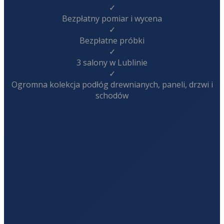
✓
Bezpłatny pomiar i wycena
✓
Bezpłatne próbki
✓
3 salony w Lublinie
✓
Ogromna kolekcja podłóg drewnianych, paneli, drzwi i
schodów