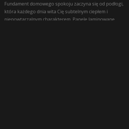
Fundament domowego spokoju zaczyna się od podłogi,
która każdego dnia wita Cię subtelnym ciepłem i
niepowtarzalnym charakterem. Panele laminowane
Sensa Dąb Murtas to wybór, który pozwala stworzyć
wnętrze pełne równowagi – niezależnie, czy urządzasz
nowoczesny apartament, klasyczny salon rodzinny czy
przytulny gabinet. Ich stonowany, naturalny dekor
drewna wprowadza do przestrzeni przyjazną, domową
atmosferę i sprawia, że każdy powrót do domu jest
prawdziwą przyjemnością. Synchroniczna struktura
Dębu Murtas oddaje autentyczność naturalnych słojów,
dzięki czemu panele świetnie komponują się zarówno
ze stylem loftowym, jak i modnym boho czy
ponadczasową klasyką. To estetyka, która nie
przytłacza, lecz podkreśla indywidualny charakter
Twojego wnętrza, stanowiąc tło dla codziennych chwil i
ważnych momentów.