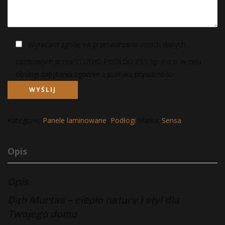
Wyrażam zgodę na przetwarzanie moich danych
osobowych przez STUDIO PODŁÓG Z53 Sp. z o.o. w celu
obsługi zapytania zgodnie z polityką prywatności.
Kategorie:
Panele laminowane
,
Podłogi
Marka:
Sensa
Opis
Opis
Dąb Murtas – ciepło natury i styl dla
Twojego domu