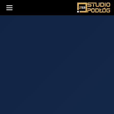
Menu
Oferta podłóg
Usługi
Drzwi
O nas
Schody
Realizacje
Blog