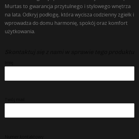
Murtas to gwarancja przytulnego i stylowego wnętrza
na lata. Odkryj podłogę, która wycisza codzienny zgiełk i
wprowadza do domu harmonię, spokój oraz komfort
użytkowania.
Skontaktuj się z nami w sprawie tego produktu
Imię
Twój mail
Numer kontaktowy