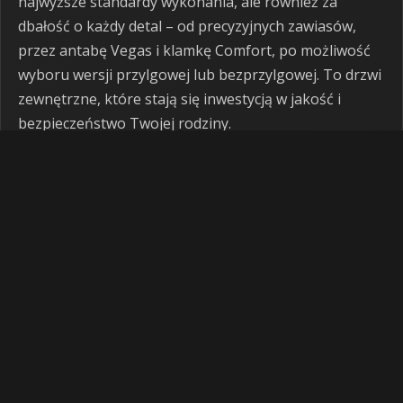
najwyższe standardy wykonania, ale również za
dbałość o każdy detal – od precyzyjnych zawiasów,
przez antabę Vegas i klamkę Comfort, po możliwość
wyboru wersji przylgowej lub bezprzylgowej. To drzwi
zewnętrzne, które stają się inwestycją w jakość i
bezpieczeństwo Twojej rodziny.
Praktyczne rozwiązania – drzwi
zewnętrzne Baranski Drzwi Simple DB 247
na lata bez trosk
Wybierając drzwi zewnętrzne Baranski Drzwi Simple
DB 247, stawiasz na wygodę codziennego
użytkowania. Ich odporność na uszkodzenia
mechaniczne, wilgoć oraz zmienne warunki
atmosferyczne sprawia, że świetnie sprawdzą się
nawet w domu pełnym dzieci czy zwierząt. Dzięki
wysokiej jakości materiałom, powierzchnia drzwi jest