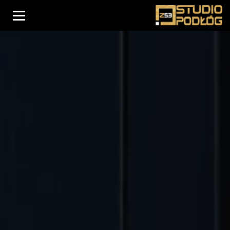
Menu
Oferta podłóg
Usługi
Drzwi
O nas
Schody
Realizacje
Blog