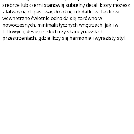
srebrze lub czerni stanowią subtelny detal, który możesz
z łatwością dopasować do okuć i dodatków. Te drzwi
wewnętrzne świetnie odnajdą się zarówno w
nowoczesnych, minimalistycznych wnętrzach, jak i w
loftowych, designerskich czy skandynawskich
przestrzeniach, gdzie liczy się harmonia i wyrazisty styl.
To klasyka, która każdego dnia zaprasza Cię do świata
domowego spokoju.
Technologia i jakość, na które możesz
liczyć
Za piękną formą kryje się solidna technologia. Drzwi
wewnętrzne – Barański Drzwi – Trend B1 wykonane są z
twardej płyty HDF o grubości 6 mm, co gwarantuje nie
tylko gładkość powierzchni, ale również odporność na
uszkodzenia i łatwość utrzymania w czystości. Drewniany
ramiak o szerokości 90 mm zapewnia konstrukcji
stabilność na lata, a wypełnienie z płyty wiórowo-
otworowej skutecznie ogranicza przenikanie dźwięków,