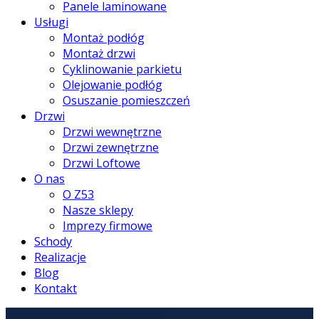
Panele laminowane
Usługi
Montaż podłóg
Montaż drzwi
Cyklinowanie parkietu
Olejowanie podłóg
Osuszanie pomieszczeń
Drzwi
Drzwi wewnętrzne
Drzwi zewnętrzne
Drzwi Loftowe
O nas
O Z53
Nasze sklepy
Imprezy firmowe
Schody
Realizacje
Blog
Kontakt