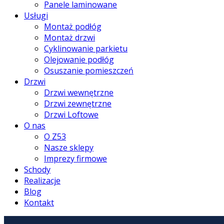
Panele laminowane
Usługi
Montaż podłóg
Montaż drzwi
Cyklinowanie parkietu
Olejowanie podłóg
Osuszanie pomieszczeń
Drzwi
Drzwi wewnętrzne
Drzwi zewnętrzne
Drzwi Loftowe
O nas
O Z53
Nasze sklepy
Imprezy firmowe
Schody
Realizacje
Blog
Kontakt