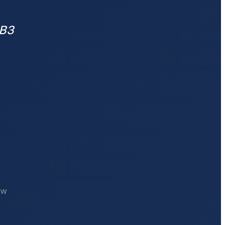
 B3
ów