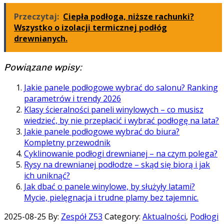
Przeczytaj:
Ciepła podłoga, niższe rachunki?
Wszystko o izolacji termicznej podłóg
drewnianych.
Powiązane wpisy:
Jakie panele podłogowe wybrać do salonu? Ranking
parametrów i trendy 2026
Klasy ścieralności paneli winylowych – co musisz
wiedzieć, by nie przepłacić i wybrać podłogę na lata?
Jakie panele podłogowe wybrać do biura?
Kompletny przewodnik
Cyklinowanie podłogi drewnianej – na czym polega?
Rysy na drewnianej podłodze – skąd się biorą i jak
ich uniknąć?
Jak dbać o panele winylowe, by służyły latami?
Mycie, pielęgnacja i trudne plamy bez tajemnic.
2025-08-25
By:
Zespół Z53
Category:
Aktualności
,
Podłogi