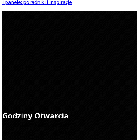
i panele: poradniki i inspiracje
Godziny Otwarcia
Poniedziałek-Piątek:
od 9 do 17
Sobota:
od 9 do 13