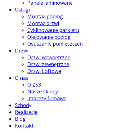
Panele laminowane
Usługi
Montaż podłóg
Montaż drzwi
Cyklinowanie parkietu
Olejowanie podłóg
Osuszanie pomieszczeń
Drzwi
Drzwi wewnętrzne
Drzwi zewnętrzne
Drzwi Loftowe
O nas
O Z53
Nasze sklepy
Imprezy firmowe
Schody
Realizacje
Blog
Kontakt