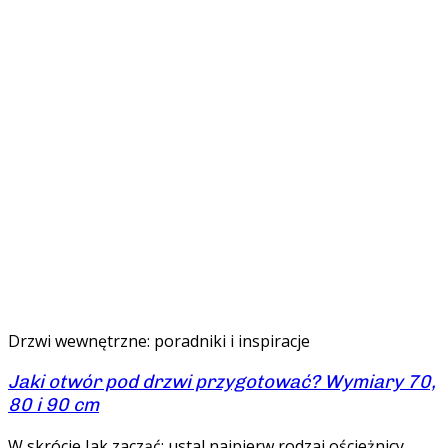
Drzwi wewnętrzne: poradniki i inspiracje
Jaki otwór pod drzwi przygotować? Wymiary 70,
80 i 90 cm
W skrócie Jak zacząć: ustal najpierw rodzaj ościeżnicy,