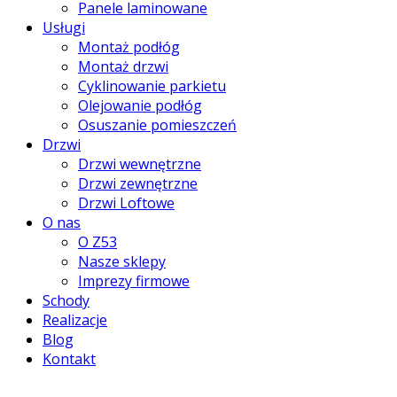
Panele laminowane
Usługi
Montaż podłóg
Montaż drzwi
Cyklinowanie parkietu
Olejowanie podłóg
Osuszanie pomieszczeń
Drzwi
Drzwi wewnętrzne
Drzwi zewnętrzne
Drzwi Loftowe
O nas
O Z53
Nasze sklepy
Imprezy firmowe
Schody
Realizacje
Blog
Kontakt