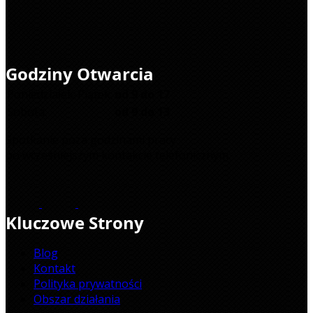
Godziny Otwarcia
Poniedziałek-Piątek:
od 9 do 17
Sobota:
od 9 do 13
Spotkanie poza godzinami pracy
po wcześniejszym kontakcie telefonicznym.
Kluczowe Strony
Blog
Kontakt
Polityka prywatności
Obszar działania