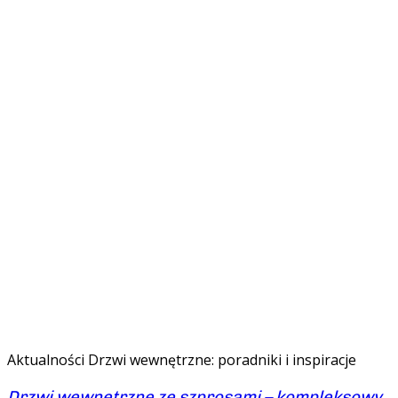
Aktualności
Drzwi wewnętrzne: poradniki i inspiracje
Drzwi wewnętrzne ze szprosami – kompleksowy